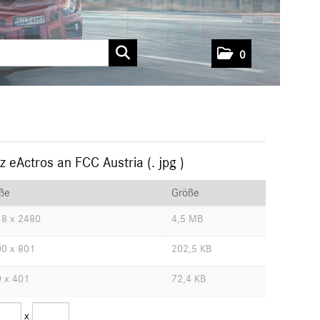
0
 eActros an FCC Austria
(. jpg )
ße
Größe
8 x 2480
4,5 MB
0 x 801
202,5 KB
 x 401
72,4 KB
x