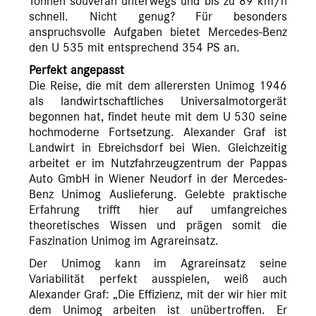
Tonnen souverän unterwegs und bis zu 89 km/h
schnell. Nicht genug? Für besonders
anspruchsvolle Aufgaben bietet Mercedes-Benz
den U 535 mit entsprechend 354 PS an.
Perfekt angepasst
Die Reise, die mit dem allerersten Unimog 1946
als landwirtschaftliches Universalmotorgerät
begonnen hat, findet heute mit dem U 530 seine
hochmoderne Fortsetzung. Alexander Graf ist
Landwirt in Ebreichsdorf bei Wien. Gleichzeitig
arbeitet er im Nutzfahrzeugzentrum der Pappas
Auto GmbH in Wiener Neudorf in der Mercedes-
Benz Unimog Auslieferung. Gelebte praktische
Erfahrung trifft hier auf umfangreiches
theoretisches Wissen und prägen somit die
Faszination Unimog im Agrareinsatz.
Der Unimog kann im Agrareinsatz seine
Variabilität perfekt ausspielen, weiß auch
Alexander Graf: „Die Effizienz, mit der wir hier mit
dem Unimog arbeiten ist unübertroffen. Er