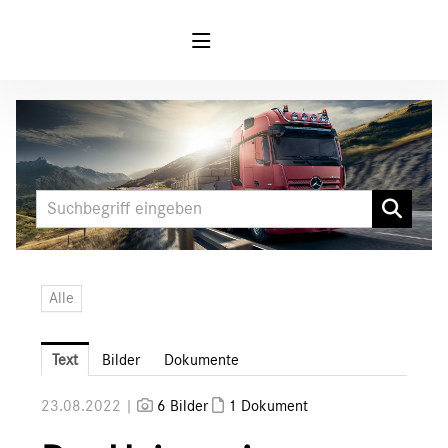
Meldungen
MARKEN & PRODUKTE
FUSO
Mercedes-Benz
Unimog
Alle
Media
Downloads
Text
Bilder
Dokumente
Ansprechpartner
23.08.2022 |
6 Bilder
1 Dokument