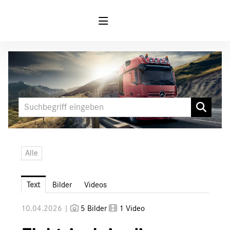
Meldungen
MARKEN & PRODUKTE
FUSO
Mercedes-Benz
LKW
Alle
Sonderfahrzeuge
Unimog
Text
Bilder
Videos
Media
10.04.2026 |
5 Bilder
1 Video
Downloads