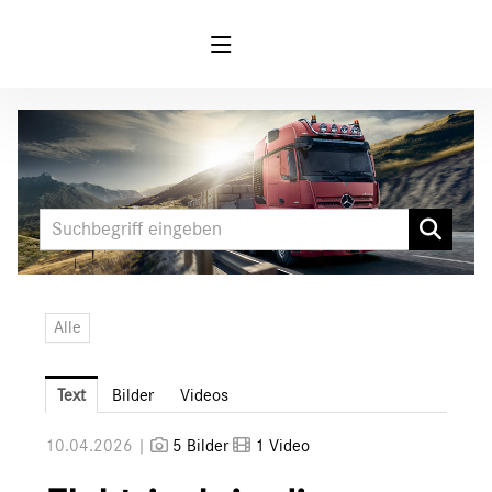
Meldungen
MARKEN & PRODUKTE
FUSO
Mercedes-Benz
LKW
Alle
Sonderfahrzeuge
Unimog
Text
Bilder
Videos
Media
10.04.2026 |
5 Bilder
1 Video
Downloads