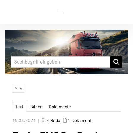
Meldungen
MARKEN & PRODUKTE
FUSO
Canter
Canter E-Cell
Alle
Mercedes-Benz
Unimog
Text
Bilder
Dokumente
Media
15.03.2021 |
4 Bilder
1 Dokument
Downloads