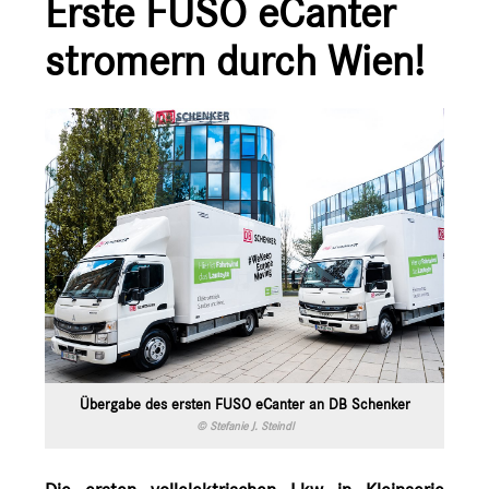
Erste FUSO eCanter
Ansprechpartner
stromern durch Wien!
Übergabe des ersten FUSO eCanter an DB Schenker
© Stefanie J. Steindl