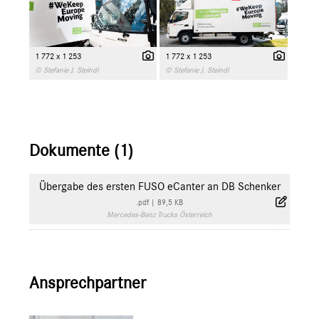
1 772 x 1 253
1 772 x 1 253
© Stefanie J. Steindl
© Stefanie J. Steindl
Dokumente (1)
Übergabe des ersten FUSO eCanter an DB Schenker
.pdf
|
89,5 KB
Mercedes-Benz Trucks Österreich
Ansprechpartner