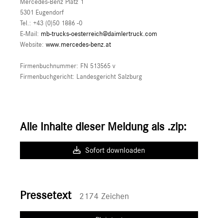
Mercedes-Benz Platz 1
5301 Eugendorf
Tel.: +43 (0)50 1886 -0
E-Mail:
mb-trucks-oesterreich@daimlertruck.com
Website:
www.mercedes-benz.at
Firmenbuchnummer: FN 513565 v
Firmenbuchgericht: Landesgericht Salzburg
Alle Inhalte dieser Meldung als .zip:
Sofort downloaden
Pressetext
2174 Zeichen