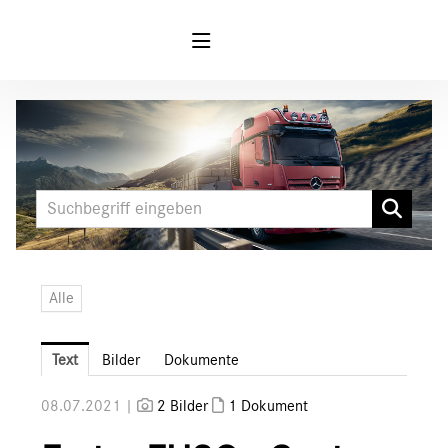
Meldungen
MARKEN & PRODUKTE
FUSO
Canter
Canter E-Cell
Alle
Mercedes-Benz
Unimog
Text
Bilder
Dokumente
Media
08.07.2021 |
2 Bilder
1 Dokument
Downloads