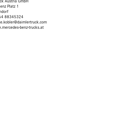
uck Austria GmbH
enz Platz 1
ndorf
664 88345324
ike.kobler@daimlertruck.com
e.mercedes-benz-trucks.at