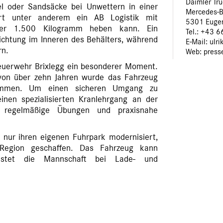
Daimler Tr
l oder Sandsäcke bei Unwettern in einer
Mercedes-B
rt unter anderem ein AB Logistik mit
5301 Euge
ber 1.500 Kilogramm heben kann. Ein
Tel.: +43 
lichtung im Inneren des Behälters, während
E-Mail: ulr
rn.
Web:
press
 Feuerwehr Brixlegg ein besonderer Moment.
von über zehn Jahren wurde das Fahrzeug
ommen. Um einen sicheren Umgang zu
einen spezialisierten Kranlehrgang an der
ch regelmäßige Übungen und praxisnahe
 nur ihren eigenen Fuhrpark modernisiert,
Region geschaffen. Das Fahrzeug kann
lastet die Mannschaft bei Lade- und