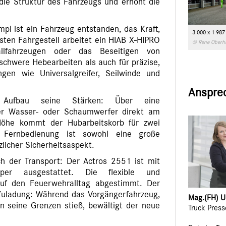
die Struktur des Fahrzeugs und erhöht die
l ist ein Fahrzeug entstanden, das Kraft,
3 000 x 1 987
usten Fahrgestell arbeitet ein HIAB X-HIPRO
© Rene Oberh
fahrzeugen oder das Beseitigen von
schwere Hebearbeiten als auch für präzise,
ngen wie Universalgreifer, Seilwinde und
Anspre
 Aufbau seine Stärken: Über eine
cher Wasser- oder Schaumwerfer direkt am
Höhe kommt der Hubarbeitskorb für zwei
 Fernbedienung ist sowohl eine große
zlicher Sicherheitsaspekt.
h der Transport: Der Actros 2551 ist mit
pper ausgestattet. Die flexible und
auf den Feuerwehralltag abgestimmt. Der
 Zuladung: Während das Vorgängerfahrzeug,
Mag.(FH) Ul
n seine Grenzen stieß, bewältigt der neue
Truck Pres