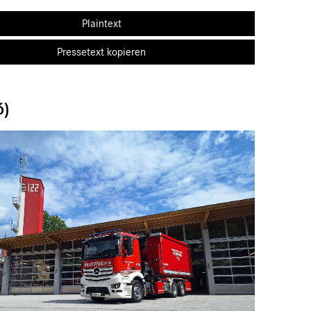
Plaintext
Pressetext kopieren
6)