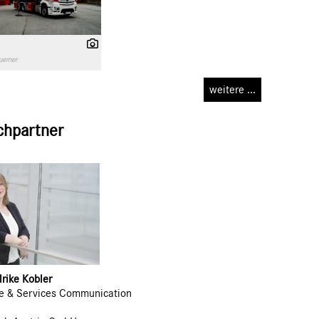
uemer
weitere ...
chpartner
rike Kobler
se & Services Communication