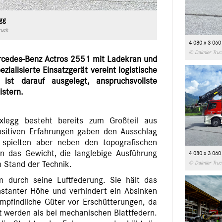
egg
ruck
4 080 x 3 060
© Daimler Truc
ercedes-Benz Actros 2551 mit Ladekran und
ezialisierte Einsatzgerät vereint logistische
 ist darauf ausgelegt, anspruchsvollste
stern.
ixlegg besteht bereits zum Großteil aus
ositiven Erfahrungen gaben den Ausschlag
 spielten aber neben den topografischen
n das Gewicht, die langlebige Ausführung
4 080 x 3 060
© Daimler Truc
 Stand der Technik.
m durch seine Luftfederung. Sie hält das
stanter Höhe und verhindert ein Absinken
empfindliche Güter vor Erschütterungen, da
 werden als bei mechanischen Blattfedern.