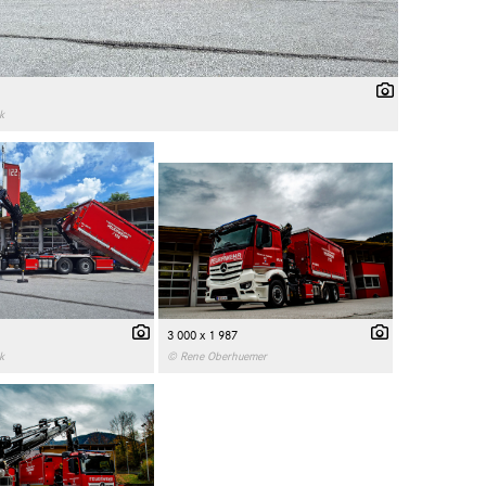
k
3 000 x 1 987
k
© Rene Oberhuemer