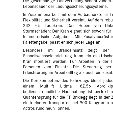
Die gleichmäßige Lastverteilung schont zudem 
Lebensdauer der Ladungssicherungssysteme.
In Zusammenarbeit mit dem Aufbauhersteller Emp
Flexibilität und Sicherheit vereint. Auf dem rob
232 E-5 Ladekran. Das Heben von Unfall
Sturmschäden: Der Kran eignet sich sowohl für 
feinmotorische Aufgaben. Mit Zusatzausrüstu
Palettengabel passt er sich jeder Lage an.
Besonders im Brandeinsatz zeigt der
Schnellwechseleinrichtung kann ein elektris
Kran montiert werden. Für Arbeiten in der 
Personen zum Einsatz. Die Steuerung per
Erleichterung im Arbeitsalltag als auch ein zusät
Die Kernkompetenz des Fahrzeugs bleibt jedoc
einem Multilift Ultima 18Z.56 Abrollki
bedienerfreundliche Handhabung ist perfekt 
Quantensprung für die FF Brixlegg liegt in der
ein kleinerer Transporter, bei 900 Kilogramm a
Actros rund neun Tonnen.