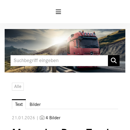
Meldungen
MARKEN & PRODUKTE
FUSO
Mercedes-Benz
LKW
Alle
Sonderfahrzeuge
Unimog
Text
Bilder
Media
21.01.2026 |
4 Bilder
Downloads