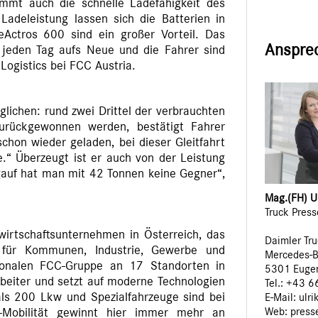
kommt auch die schnelle Ladefähigkeit des
adeleistung lassen sich die Batterien in
eActros 600 sind ein großer Vorteil. Das
Anspre
jeden Tag aufs Neue und die Fahrer sind
Logistics bei FCC Austria.
glichen: rund zwei Drittel der verbrauchten
urückgewonnen werden, bestätigt Fahrer
schon wieder geladen, bei dieser Gleitfahrt
“ Überzeugt ist er auch von der Leistung
gauf hat man mit 42 Tonnen keine Gegner“,
Mag.(FH) Ul
Truck Pres
wirtschaftsunternehmen in Österreich, das
Daimler Tr
 für Kommunen, Industrie, Gewerbe und
Mercedes-B
ationalen FCC-Gruppe an 17 Standorten in
5301 Euge
rbeiter und setzt auf moderne Technologien
Tel.: +43 
 als 200 Lkw und Spezialfahrzeuge sind bei
E-Mail: ulr
Web:
press
o-Mobilität gewinnt hier immer mehr an