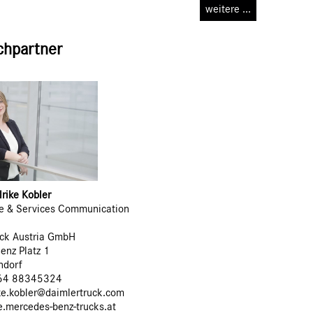
weitere ...
chpartner
rike Kobler
se & Services Communication
uck Austria GmbH
enz Platz 1
ndorf
664 88345324
ike.kobler@daimlertruck.com
e.mercedes-benz-trucks.at