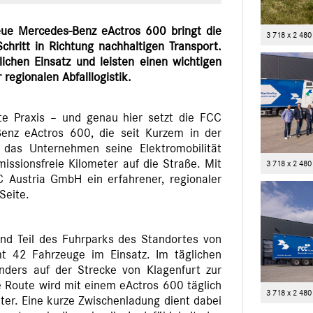
eue Mercedes-Benz eActros 600 bringt die
3 718 x 2 480
hritt in Richtung nachhaltigen Transport.
lichen Einsatz und leisten einen wichtigen
regionalen Abfalllogistik.
ebte Praxis – und genau hier setzt die FCC
enz eActros 600, die seit Kurzem in der
t das Unternehmen seine Elektromobilität
ssionsfreie Kilometer auf die Straße. Mit
3 718 x 2 480
 Austria GmbH ein erfahrener, regionaler
 Seite.
nd Teil des Fuhrparks des Standortes von
mt 42 Fahrzeuge im Einsatz. Im täglichen
onders auf der Strecke von Klagenfurt zur
e Route wird mit einem eActros 600 täglich
3 718 x 2 480
ter. Eine kurze Zwischenladung dient dabei