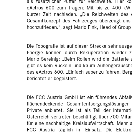
als zusätzlicher Puffer zur Reichweite. Hier 
eActros 600 zum Tragen: Mit bis zu 400 kW L
kurzer Zeit nachladen. „Die Reichweiten des 
Gesamtkonzept des Fahrzeuges überzeugt uns 
hochzufrieden.“, sagt Mario Fink, Head of Group 
Die Topografie ist auf dieser Strecke sehr ausge
Energie können durch Rekuperation wieder z
Mario Sereinig: „Beim Rollen wird die Batterie 
gibt es kein Ruckeln und kaum Außengeräusche.
des eActros 600. „Einfach super zu fahren. Ber
berichtet er begeistert.
Die FCC Austria GmbH ist ein führendes Abfall
flächendeckende Gesamtentsorgungslösungen
Private anbietet. Sie ist als Teil der intern
Österreich vertreten beschäftigt über 700 Mita
für eine nachhaltige Kreislaufwirtschaft. Mehr
FCC Austria täglich im Einsatz. Die Elektr