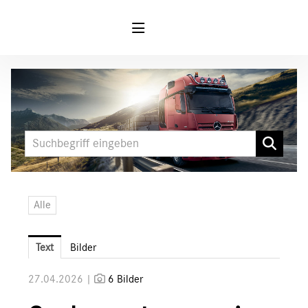
Meldungen
MARKEN & PRODUKTE
FUSO
Mercedes-Benz
LKW
Alle
Sonderfahrzeuge
Unimog
Text
Bilder
Media
27.04.2026 |
6 Bilder
Downloads