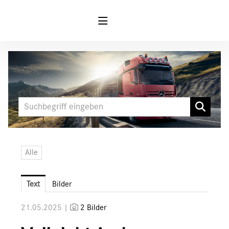
Meldungen
MARKEN & PRODUKTE
FUSO
Mercedes-Benz
LKW
Alle
Sonderfahrzeuge
Unimog
Text
Bilder
Media
21.05.2025 |
2 Bilder
Downloads