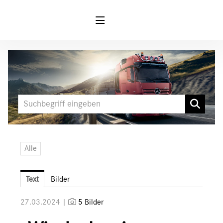
Meldungen
MARKEN & PRODUKTE
FUSO
Mercedes-Benz
LKW
Alle
Sonderfahrzeuge
Unimog
Text
Bilder
Media
27.03.2024 |
5 Bilder
Downloads