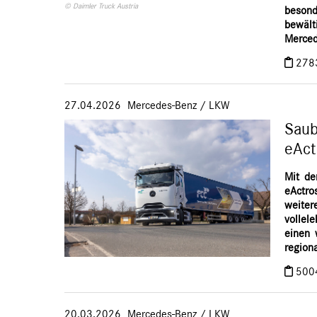
© Daimler Truck Austria
beson
bewäl
Merced
278
27.04.2026
Mercedes-Benz
/
LKW
Saub
eAct
Mit de
eActr
weite
vollele
einen 
regiona
500
20.03.2026
Mercedes-Benz
/
LKW