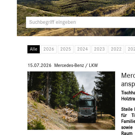
Alle
2026
2025
2024
2023
2022
20
15.07.2026
Mercedes-Benz
/
LKW
Merc
ansp
Tisch
Holztr
Steile
für T
Famili
sowie 
Raum 