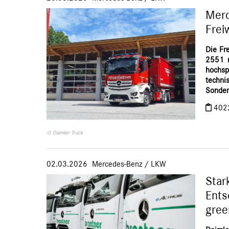
Merc
Frei
Die Fr
2551 m
hochsp
technis
Sonder
402
© Daimler Truck
02.03.2026
Mercedes-Benz
/
LKW
Star
Ents
gree