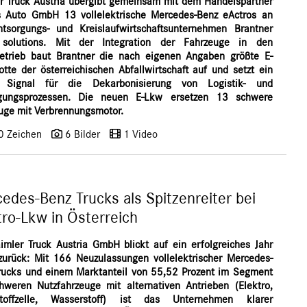
r Truck Austria übergibt gemeinsam mit dem Handelspartner
 Auto GmbH 13 vollelektrische Mercedes-Benz eActros an
tsorgungs- und Kreislaufwirtschaftsunternehmen Brantner
 solutions. Mit der Integration der Fahrzeuge in den
etrieb baut Brantner die nach eigenen Angaben größte E-
otte der österreichischen Abfallwirtschaft auf und setzt ein
s Signal für die Dekarbonisierung von Logistik- und
rgungsprozessen. Die neuen E-Lkw ersetzen 13 schwere
uge mit Verbrennungsmotor.
0 Zeichen
6 Bilder
1 Video
edes-Benz Trucks als Spitzenreiter bei
tro-Lkw in Österreich
imler Truck Austria GmbH blickt auf ein erfolgreiches Jahr
urück: Mit 166 Neuzulassungen vollelektrischer Mercedes-
rucks und einem Marktanteil von 55,52 Prozent im Segment
hweren Nutzfahrzeuge mit alternativen Antrieben (Elektro,
stoffzelle, Wasserstoff) ist das Unternehmen klarer