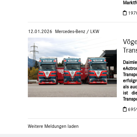
Marktf
197
12.01.2026
Mercedes-Benz
/
LKW
Vöge
Tran
Daimle
eActr
Transp
erfolg
als au
ist di
Transp
695
Weitere Meldungen laden