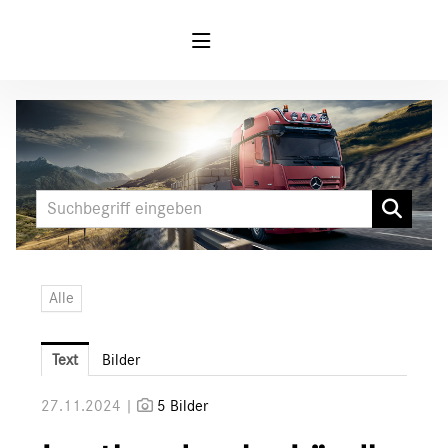
Meldungen
MARKEN & PRODUKTE
FUSO
Mercedes-Benz
LKW
Alle
Sonderfahrzeuge
Unimog
Text
Bilder
Media
27.11.2024 |
5 Bilder
Downloads